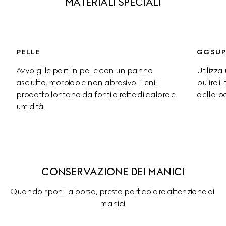
MATERIALI SPECIALI
PELLE
GG SUP
Avvolgi le parti in pelle con un panno 
Utilizz
asciutto, morbido e non abrasivo. Tieni il 
pulire i
prodotto lontano da fonti dirette di calore e 
della bo
umidità.
CONSERVAZIONE DEI MANICI
Quando riponi la borsa, presta particolare attenzione ai 
manici.