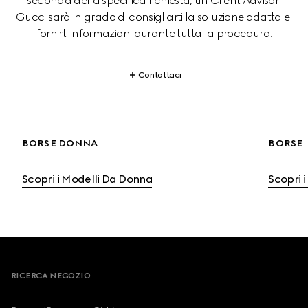
seconda della specifica richiesta, un Client Advisor 
Gucci sarà in grado di consigliarti la soluzione adatta e 
fornirti informazioni durante tutta la procedura.
Contattaci
BORSE DONNA
BORSE
Scopri i Modelli Da Donna
Scopri 
Footer
RICERCA NEGOZIO