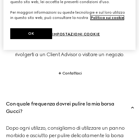
questo sito web, lei accetta le presenti condizioni d'uso.
PRENDITI CURA DELLA TUA BORSA
Per maggiori informazioni su queste tecnologie e sul loro utilizzo
in questo sito web, può consultare la nostra
Politica sui cookie
.
I prodotti Gucci sono sapientemente realizzati con 
materiali resistenti che ne garantiscono un utilizzo 
OK
IMPOSTAZIONI COOKIE
duraturo. Per ricevere consigli su come prenderti cura del 
tuo articolo Gucci, puoi consultare questa guida, 
rivolgerti a un Client Advisor o visitare un negozio.
Contattaci
Con quale frequenza dovrei pulire la mia borsa
Gucci?
Dopo ogni utilizzo, consigliamo di utilizzare un panno
morbido e asciutto per pulire delicatamente la borsa