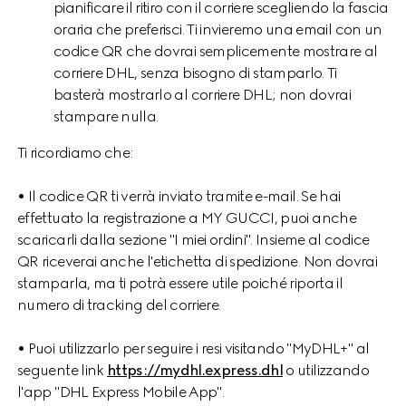
pianificare il ritiro con il corriere scegliendo la fascia
oraria che preferisci. Ti invieremo una email con un
codice QR che dovrai semplicemente mostrare al
corriere DHL, senza bisogno di stamparlo. Ti
basterà mostrarlo al corriere DHL; non dovrai
stampare nulla.
Ti ricordiamo che:
• Il codice QR ti verrà inviato tramite e-mail. Se hai
effettuato la registrazione a MY GUCCI, puoi anche
scaricarli dalla sezione "I miei ordini". Insieme al codice
QR riceverai anche l'etichetta di spedizione. Non dovrai
stamparla, ma ti potrà essere utile poiché riporta il
numero di tracking del corriere.
• Puoi utilizzarlo per seguire i resi visitando "MyDHL+" al
seguente link
https://mydhl.express.dhl
o utilizzando
l'app "DHL Express Mobile App".