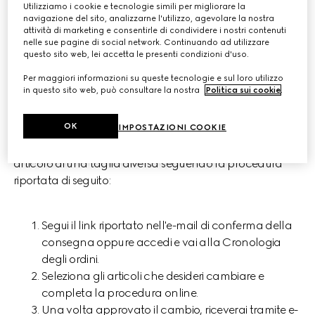
Utilizziamo i cookie e tecnologie simili per migliorare la
navigazione del sito, analizzarne l'utilizzo, agevolare la nostra
attività di marketing e consentirle di condividere i nostri contenuti
CAMBIO
nelle sue pagine di social network. Continuando ad utilizzare
questo sito web, lei accetta le presenti condizioni d'uso.
Per maggiori informazioni su queste tecnologie e sul loro utilizzo
in questo sito web, può consultare la nostra
Politica sui cookie
.
Cambio online in autonomia
OK
IMPOSTAZIONI COOKIE
Puoi cambiare facilmente il tuo articolo con lo stesso
articolo di una taglia diversa seguendo la procedura
riportata di seguito:
Segui il link riportato nell'e-mail di conferma della
consegna oppure accedi e vai alla Cronologia
degli ordini.
Seleziona gli articoli che desideri cambiare e
completa la procedura online.
Una volta approvato il cambio, riceverai tramite e-