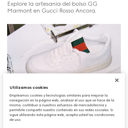
Explore la artesanía del bolso GG
Beauty
Marmont en Gucci Rosso Ancora.
Videos
Inspiraciones Y Códigos
Gucci Equilibrium
Utilizamos cookies
Making Of
Empleamos cookies y tecnologías similares para mejorar la
navegación en la página web, analizar el uso que se hace de la
misma, contribuir a nuestros esfuerzos de mercadotecnia y
permitirle compartir nuestro contenido en sus redes sociales. Si
MAKING OF
CERRAR
sigue utilizando esta página web, acepta usted las condiciones
Descubra las Gucci Re-Web, las primeras
de uso.
zapatillas de Sabato para la Firma.