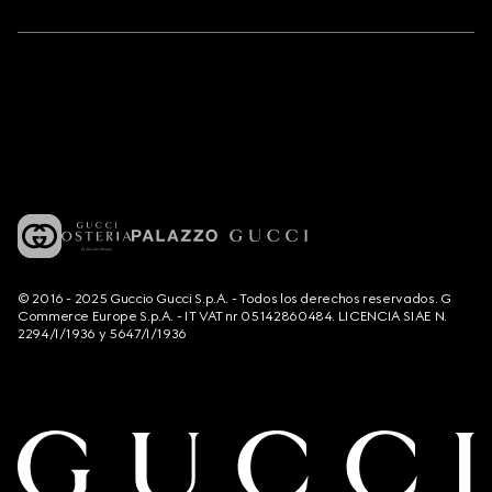
© 2016 - 2025 Guccio Gucci S.p.A. - Todos los derechos reservados. G
Commerce Europe S.p.A. - IT VAT nr 05142860484. LICENCIA SIAE N.
2294/I/1936 y 5647/I/1936