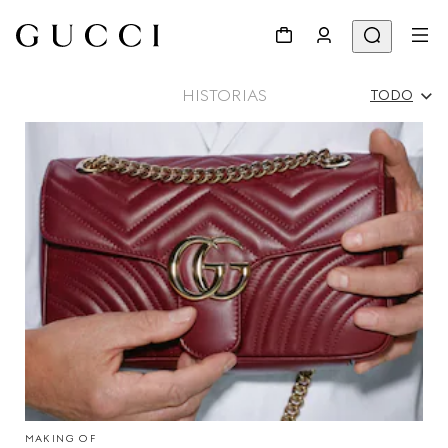
HISTORIAS
TODO
Todo
Campañas
Gente Y Eventos
Desfile
MAKING OF