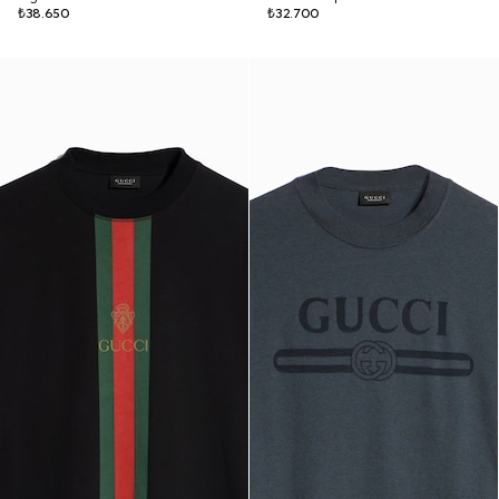
₺38.650
₺32.700