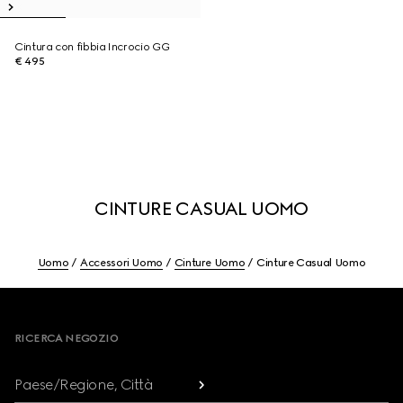
Cintura con fibbia Incrocio GG
€ 495
CINTURE CASUAL UOMO
Uomo
Accessori Uomo
Cinture Uomo
Cinture Casual Uomo
Footer
RICERCA NEGOZIO
Paese/Regione, Città