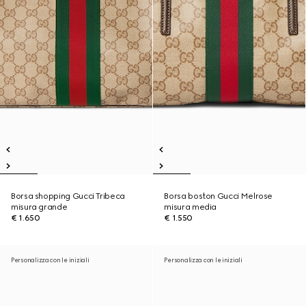
Borsa shopping Gucci Tribeca
Borsa boston Gucci Melrose
misura grande
misura media
€ 1.650
€ 1.550
Personalizza con le iniziali
Personalizza con le iniziali