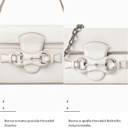
Borsa a mano piccola Horsebit
Borsa a spalla Horsebit Ristretto
Duomo
misura media