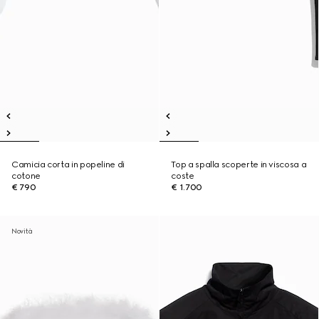
Camicia corta in popeline di
Top a spalla scoperte in viscosa a
cotone
coste
€ 790
€ 1.700
Novità