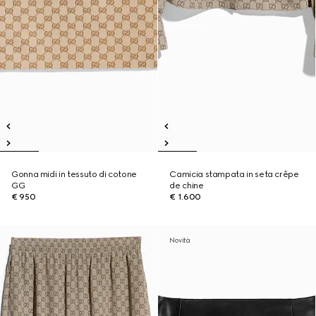
Gonna midi in tessuto di cotone
Camicia stampata in seta crêpe
GG
de chine
€ 950
€ 1.600
Novità