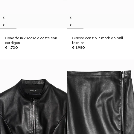
Canotta in viscosa a coste con
Giacca con zip in morbido twill
cardigan
tecnico
€ 1.700
€ 1.980