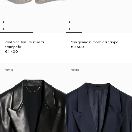
Pantaloni leisure in seta
Minigonna in morbida nappa
stampata
€ 2.500
€ 1.400
Novità
Novità