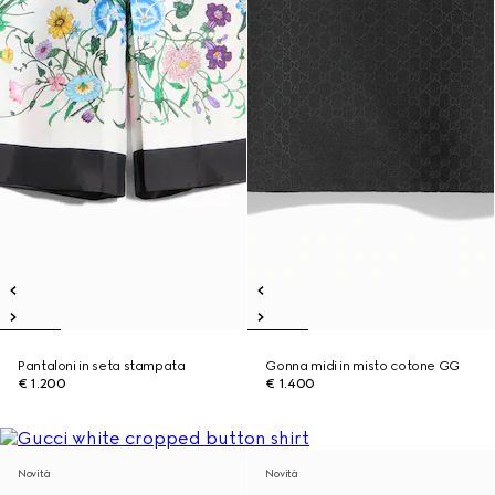
Pantaloni in seta stampata
Gonna midi in misto cotone GG
€ 1.200
€ 1.400
Novità
Novità