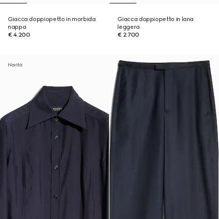
Giacca doppiopetto in morbida
Giacca doppiopetto in lana
nappa
leggera
€ 4.200
€ 2.700
Novità
Novità