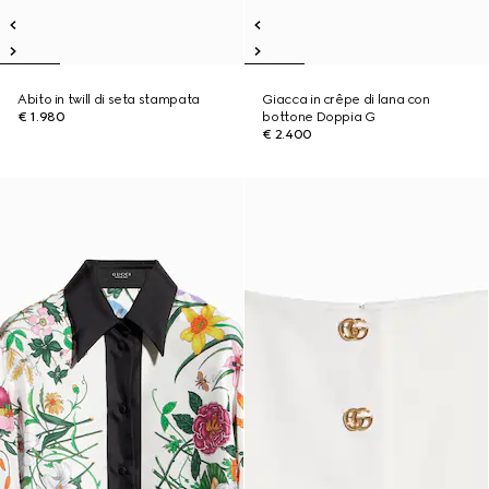
Abito in twill di seta stampata
Giacca in crêpe di lana con
€ 1.980
bottone Doppia G
€ 2.400