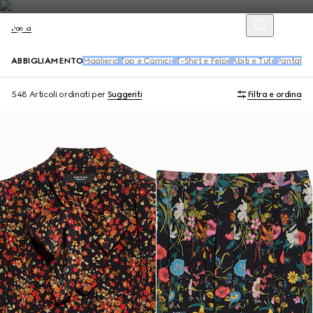
Donna
ABBIGLIAMENTO
Maglieria
Top e Camicie
T-Shirt e Felpe
Abiti e Tute
Pantaloni
548 Articoli
ordinati per
Suggeriti
Filtra e ordina