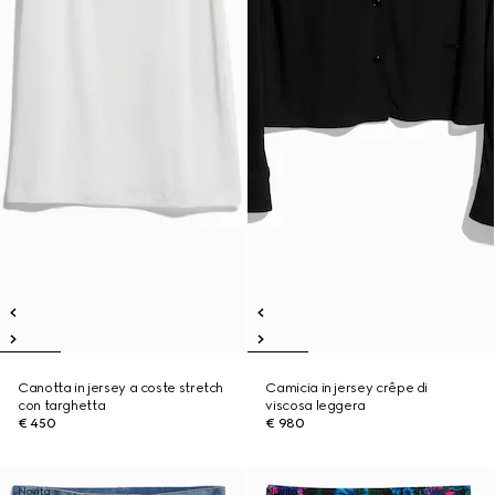
Canotta in jersey a coste stretch
Camicia in jersey crêpe di
con targhetta
viscosa leggera
€ 450
€ 980
Novità
Novità