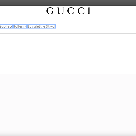
écolleté
Ballerine
Stivaletti e Stivali