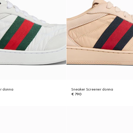
r donna
Sneaker Screener donna
€ 790