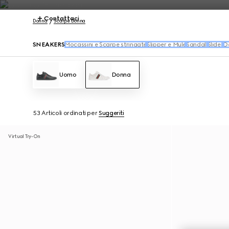
Contattaci
Donna
Scarpe Donna
SNEAKERS
Mocassini e Scarpe stringate
Slipper e Mule
Sandali
Slider
D
Uomo
Donna
53 Articoli
ordinati per
Suggeriti
Virtual Try-On