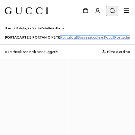
Uomo
Portafogli e Piccola Pelletteria Uomo
PORTACARTE E PORTAMONETE
Portafogli
Borse piccole e Pouch
Portachiavi
61 Articoli
ordinati per
Suggeriti
Filtra e ordina