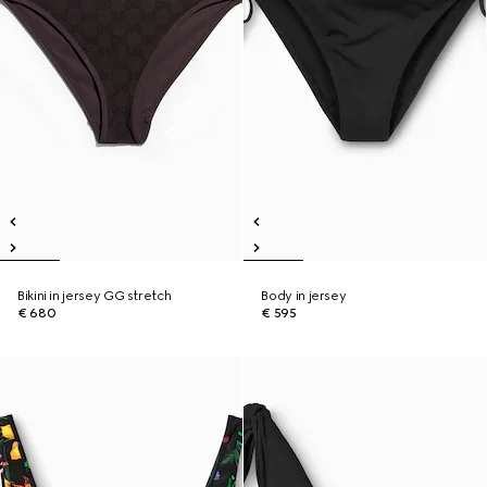
Bikini in jersey GG stretch
Body in jersey
€ 680
€ 595