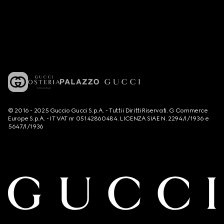
© 2016 - 2025 Guccio Gucci S.p.A. - Tutti i Diritti Riservati. G Commerce
Europe S.p.A. - IT VAT nr 05142860484. LICENZA SIAE N. 2294/I/1936 e
5647/I/1936