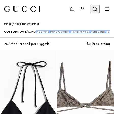
Donna
Abbigliamento Donna
COSTUMI DA BAGNO
Maglieria
Top e Camicie
T-Shirt e Felpe
Abiti e tute
Panta
26 Articoli
ordinati per
Suggeriti
Filtra e ordina