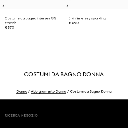
Costume da bagno in jersey GG
Bikini in jersey sparkling
stretch
€ 690
€ 570
COSTUMI DA BAGNO DONNA
Donna
Abbigliamento Donna
Costumi da Bagno Donna
Footer
RICERCA NEGOZIO