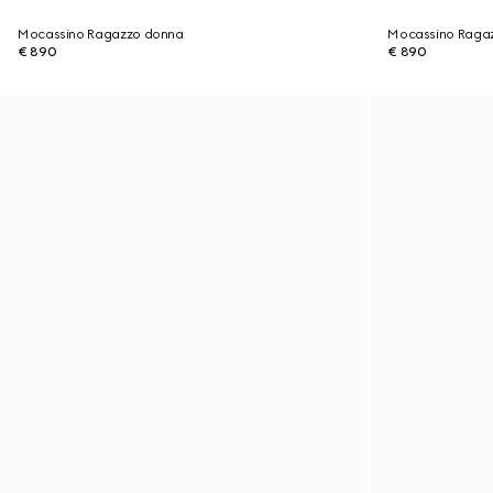
Mocassino Ragazzo donna
Mocassino Raga
€ 890
€ 890