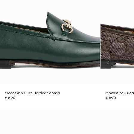
Mocassino Gucci Jordaan donna
Mocassino Gucci
€ 890
€ 890