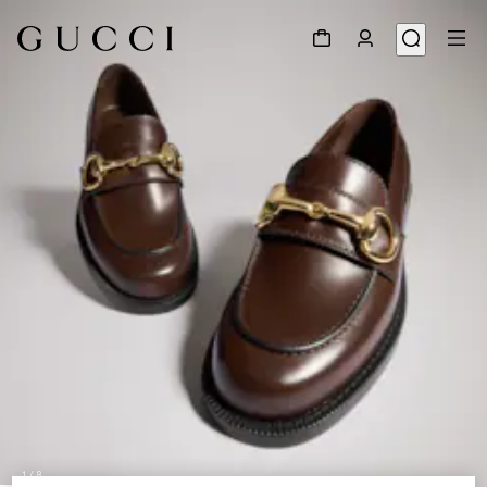
1
/
8