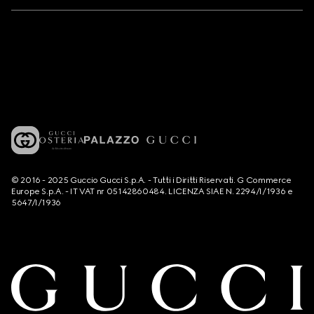
© 2016 - 2025 Guccio Gucci S.p.A. - Tutti i Diritti Riservati. G Commerce
Europe S.p.A. - IT VAT nr 05142860484. LICENZA SIAE N. 2294/I/1936 e
5647/I/1936