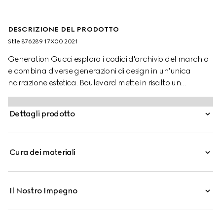
DESCRIZIONE DEL PRODOTTO
Stile ‎876289 17X00 2021
Generation Gucci esplora i codici d'archivio del marchio
e combina diverse generazioni di design in un'unica
narrazione estetica. Boulevard mette in risalto un
Morsetto oversize, reinterpretando un codice
emblematico in chiave più audace su silhouette eleganti.
Dettagli prodotto
Cura dei materiali
Il Nostro Impegno