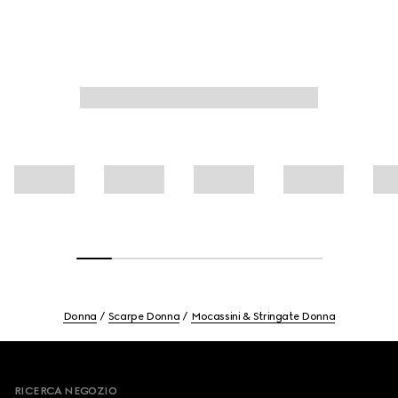
Donna
Scarpe Donna
Mocassini & Stringate Donna
Footer
RICERCA NEGOZIO