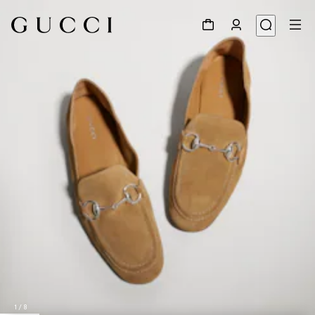
1
/
8