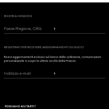
Footer
RICERCA NEGOZIO
Paese/Regione, Città
REGISTRATI PER RICEVERE AGGIORNAMENTI SU GUCCI
Ricevi aggiornamenti esclusivi sul lancio della collezione, comunicazioni
personalizzate e scopri le ultime novità della Maison.
Indirizzo e-mail
POSSIAMO AIUTARTI?