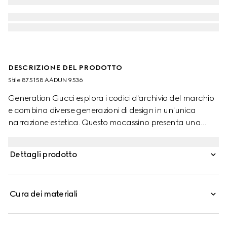
DESCRIZIONE DEL PRODOTTO
Stile ‎875158 AADUN 9536
Generation Gucci esplora i codici d'archivio del marchio
e combina diverse generazioni di design in un'unica
narrazione estetica. Questo mocassino presenta una
silhouette destrutturata ma elegante che può essere
indossata con la parte posteriore ripiegata verso il basso.
Dettagli prodotto
Realizzato in suede in una ricca tonalità, lo stile è
completato dall'iconico hardware Horsebit.
Cura dei materiali