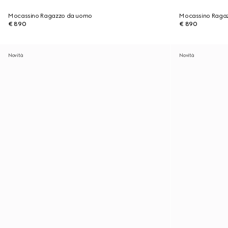
Mocassino Ragazzo da uomo
Mocassino Raga
€ 890
€ 890
Novità
Novità