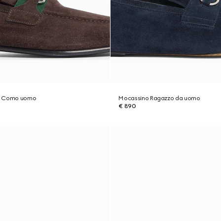
i Como uomo
Mocassino Ragazzo da uomo
€ 890