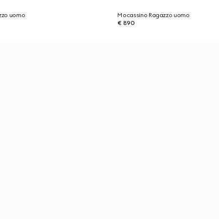
zzo uomo
Mocassino Ragazzo uomo
€ 890