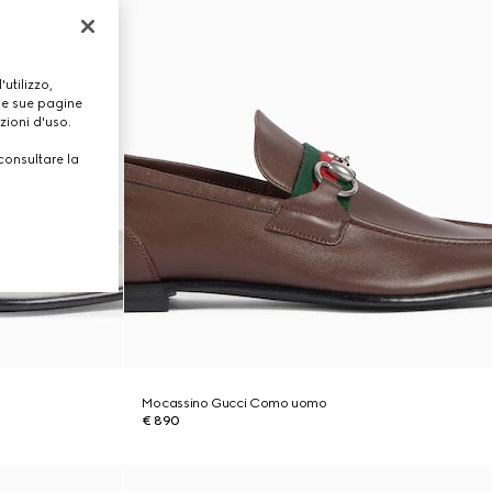
utilizzo,
lle sue pagine
zioni d'uso.
consultare la
Mocassino Gucci Como uomo
€ 890