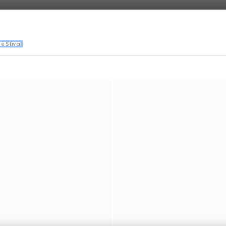
 e Stivali