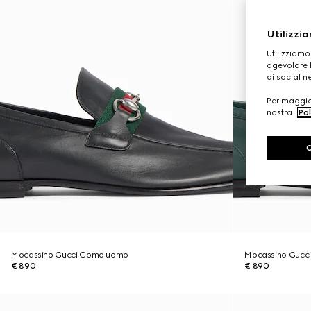
Utilizzia
Utilizziamo
agevolare l
di social n
Per maggior
nostra
Pol
Mocassino Gucci Como uomo
Mocassino Gucc
€ 890
€ 890