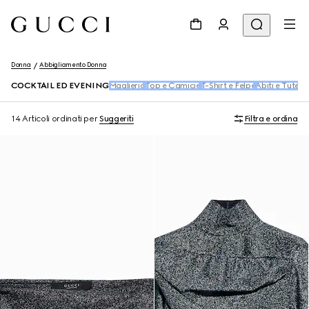
Donna
Abbigliamento Donna
COCKTAIL ED EVENING
Maglieria
Top e Camicie
T-Shirt e Felpe
Abiti e Tute
Pa
14 Articoli
ordinati per
Suggeriti
Filtra e ordina