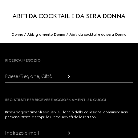
ABITI DA COCKTAIL E DA SERA DONNA
Donna
Abbigliamento Donna
Abiti da cocktail e da sera Donna
Footer
RICERCA NEGOZIO
Paese/Regione, Città
REGISTRATI PER RICEVERE AGGIORNAMENTI SU GUCCI
Ricevi aggiornamenti esclusivi sul lancio della collezione, comunicazioni
personalizzate e scopri le ultime novità della Maison.
Indirizzo e-mail