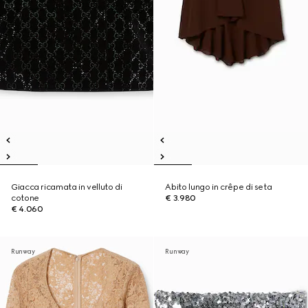
Giacca ricamata in velluto di
Abito lungo in crêpe di seta
cotone
€ 3.980
€ 4.060
Runway
Runway