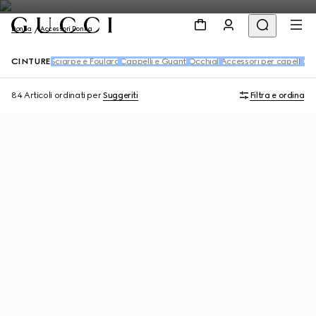
Donna
Accessori Donna
CINTURE
Sciarpe e Foulard
Cappelli e Guanti
Occhiali
Accessori per capelli
Cal
84 Articoli
ordinati per
Suggeriti
Filtra e ordina