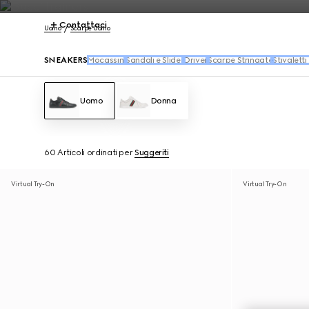
Contattaci
Uomo
Scarpe Uomo
SNEAKERS
Mocassini
Sandali e Slider
Driver
Scarpe Stringate
Stivaletti 
Uomo
Donna
60 Articoli
ordinati per
Suggeriti
Virtual Try-On
Virtual Try-On