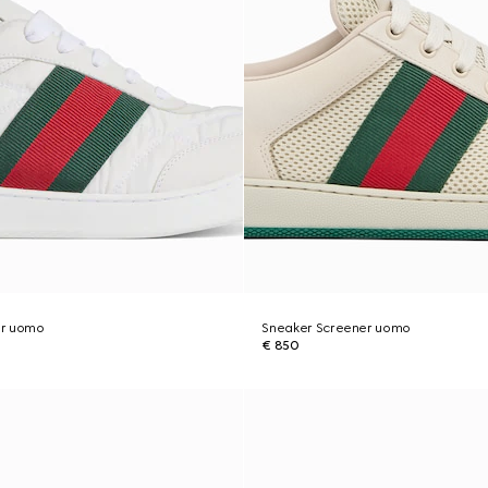
er uomo
Sneaker Screener uomo
€ 850