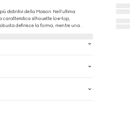
ù distintivi della Maison. Nell'ultima
caratteristica silhouette low-top,
 robusta definisce la forma, mentre una
 con lacci. Il classico nastro Web verde e