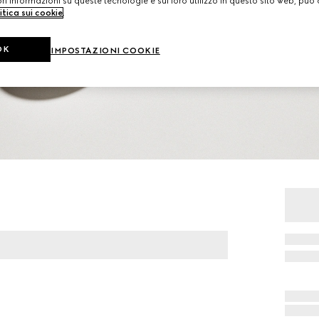
i informazioni su queste tecnologie e sul loro utilizzo in questo sito web, può 
itica sui cookie
.
OK
IMPOSTAZIONI COOKIE