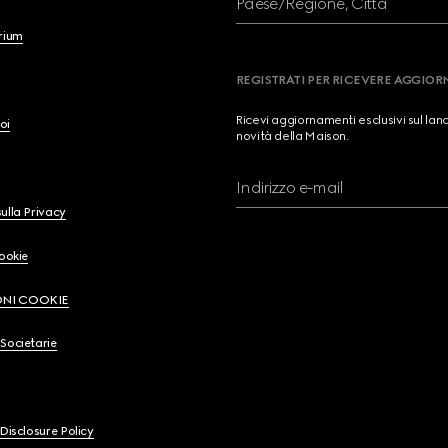
Paese/Regione, Città
brium
REGISTRATI PER RICEVERE AGGIO
Ricevi aggiornamenti esclusivi sul lan
oi
novità della Maison.
Indirizzo e-mail
ulla Privacy
Cookie
ONI COOKIE
Societarie
 Disclosure Policy