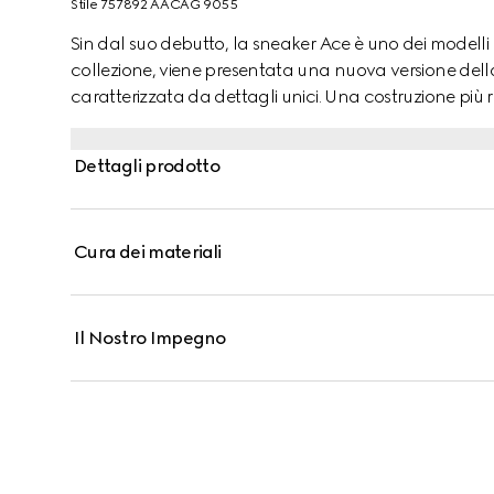
Stile ‎757892 AACAG 9055
Sin dal suo debutto, la sneaker Ace è uno dei modelli pi
collezione, viene presentata una nuova versione della 
caratterizzata da dettagli unici. Una costruzione più
targhetta in metallo "ACE" risplende sopra la chiusura
rosso completa lo stile.
Dettagli prodotto
Cura dei materiali
Il Nostro Impegno