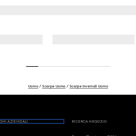
Uomo
Scarpe Uomo
Scarpe Invernali Uomo
ONI AZIENDALI
RICERCA NEGOZIO