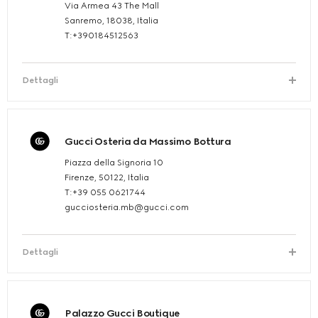
Via Armea 43 The Mall
Sanremo, 18038, Italia
T:+390184512563
Dettagli
Gucci Osteria da Massimo Bottura
Piazza della Signoria 10
Firenze, 50122, Italia
T:+39 055 0621744
gucciosteria.mb@gucci.com
Dettagli
Palazzo Gucci Boutique