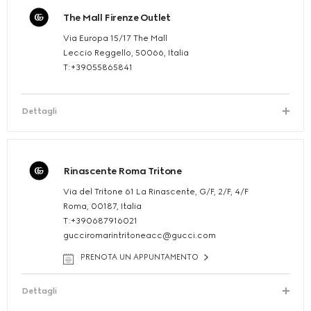
The Mall Firenze Outlet
Via Europa 15/17 The Mall
Leccio Reggello, 50066, Italia
T:+39055865841
Dettagli
Rinascente Roma Tritone
Via del Tritone 61 La Rinascente, G/F, 2/F, 4/F
Roma, 00187, Italia
T:+390687916021
gucciromarintritoneacc@gucci.com
PRENOTA UN APPUNTAMENTO
Dettagli