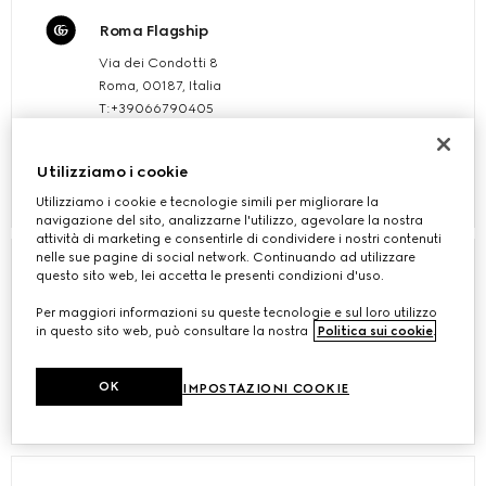
Roma Flagship
Via dei Condotti 8
Roma, 00187, Italia
T:+39066790405
PRENOTA UN APPUNTAMENTO
Utilizziamo i cookie
Dettagli
Utilizziamo i cookie e tecnologie simili per migliorare la
navigazione del sito, analizzarne l'utilizzo, agevolare la nostra
attività di marketing e consentirle di condividere i nostri contenuti
nelle sue pagine di social network. Continuando ad utilizzare
questo sito web, lei accetta le presenti condizioni d'uso.
Gucci Cortina
Per maggiori informazioni su queste tecnologie e sul loro utilizzo
Corso Italia,119
in questo sito web, può consultare la nostra
Politica sui cookie
.
Cortina d'Ampezzo(BL), 32043, Italy
OK
IMPOSTAZIONI COOKIE
Dettagli