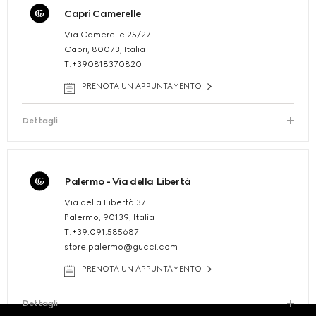
Capri Camerelle
Via Camerelle 25/27
Capri, 80073, Italia
T:+390818370820
PRENOTA UN APPUNTAMENTO
Dettagli
Palermo - Via della Libertà
Via della Libertà 37
Palermo, 90139, Italia
T:+39.091.585687
store.palermo@gucci.com
PRENOTA UN APPUNTAMENTO
Dettagli
Footer