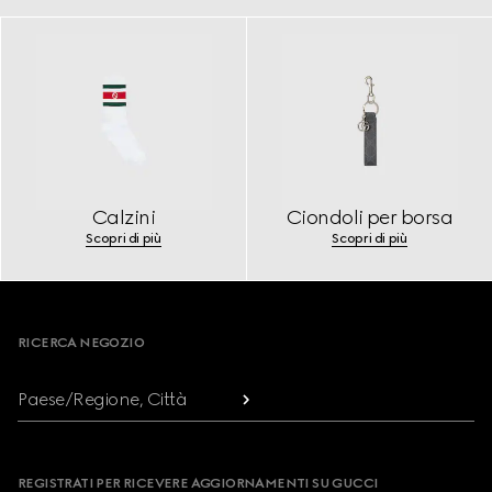
Calzini
Ciondoli per borsa
Scopri di più
Scopri di più
Footer
RICERCA NEGOZIO
Paese/Regione, Città
REGISTRATI PER RICEVERE AGGIORNAMENTI SU GUCCI