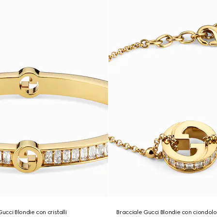
ucci Blondie con cristalli
Bracciale Gucci Blondie con ciondolo