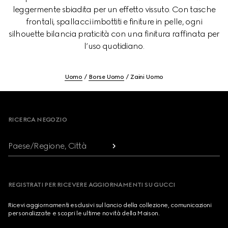
leggermente sbiadita per un effetto vissuto. Con tasche
frontali, spallacci imbottiti e finiture in pelle, ogni
silhouette bilancia praticità con una finitura raffinata per
l’uso quotidiano.
Uomo
Borse Uomo
Zaini Uomo
Footer
RICERCA NEGOZIO
Paese/Regione, Città
REGISTRATI PER RICEVERE AGGIORNAMENTI SU GUCCI
Ricevi aggiornamenti esclusivi sul lancio della collezione, comunicazioni
personalizzate e scopri le ultime novità della Maison.