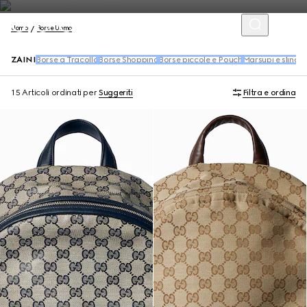
Uomo
Borse Uomo
ZAINI
Borse a Tracolla
Borse Shopping
Borse piccole e Pouch
Marsupi e slingb
15 Articoli
ordinati per
Suggeriti
Filtra e ordina