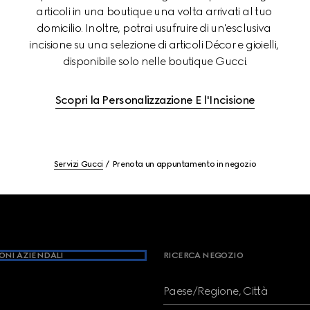
articoli in una boutique una volta arrivati al tuo 
domicilio. Inoltre, potrai usufruire di un'esclusiva 
incisione su una selezione di articoli Décor e gioielli, 
disponibile solo nelle boutique Gucci.
Scopri la Personalizzazione E l'Incisione
Servizi Gucci
Prenota un appuntamento in negozio
ONI AZIENDALI
RICERCA NEGOZIO
Paese/Regione, Città