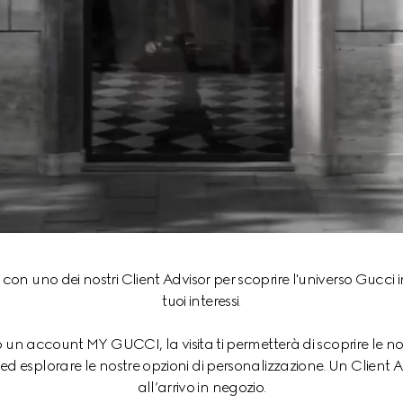
 uno dei nostri Client Advisor per scoprire l'universo Gucci in 
tuoi interessi.
 un account MY GUCCI, la visita ti permetterà di scoprire le nos
ti ed esplorare le nostre opzioni di personalizzazione. Un Client 
all’arrivo in negozio.