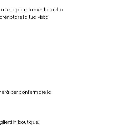
renota un appuntamento" nella 
renotare la tua visita.
iamerà per confermare la 
lierti in boutique.