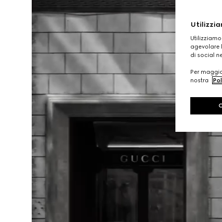
Utilizzia
Utilizziamo
agevolare l
di social n
Per maggior
nostra
Pol