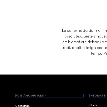
Le ballerine da donna firm
assolute. Queste silhoue
emblematici e dettagli dist
tradizionali e design cont
tempo. Pe
Footer
POSSIAMO AIUTARTI?
INFORMAZI
Gucci
Contattaci