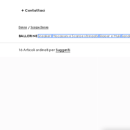
Contattaci
Donna
Scarpe Donna
BALLERINE
Sneakers
Mocassini e Scarpe stringate
Slipper e Mule
Sanda
16 Articoli
ordinati per
Suggeriti