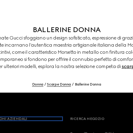
BALLERINE DONNA
ate Gucci sfoggiano un design sofisticato, espressione di graz
tte incarnano l'autentica maestria artigianale italiana della Ma
intivi, come il caratteristico Morsetto in metallo con finitura c
emporaneo si fondono per offrire il connubio perfetto di comfo
r ulteriori modelli, esplora la nostra selezione competa di
scar
Donna
Scarpe Donna
Ballerine Donna
ONI AZIENDALI
RICERCA NEGOZIO