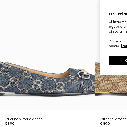
Utilizzia
Utilizziamo
agevolare l
di social n
Per maggior
nostra
Pol
Ballerina Vittoria donna
Ballerina Vittori
€ 890
€ 890