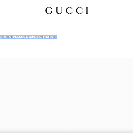
li
Slider
Décolleté
Stivaletti e Stivali