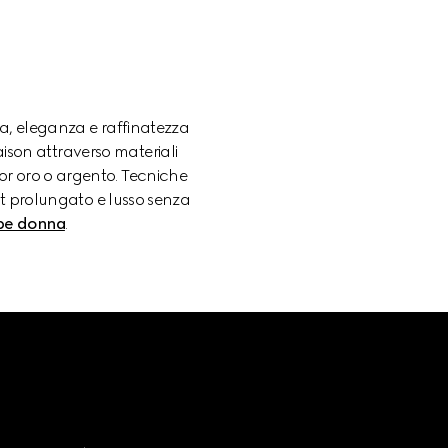
ia, eleganza e raffinatezza
ison attraverso materiali
olor oro o argento. Tecniche
rt prolungato e lusso senza
pe donna
.