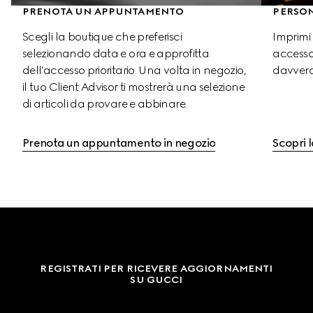
PRENOTA UN APPUNTAMENTO
PERSO
Scegli la boutique che preferisci 
Imprimi l
selezionando data e ora e approfitta 
accessor
dell'accesso prioritario. Una volta in negozio, 
davvero
il tuo Client Advisor ti mostrerà una selezione 
di articoli da provare e abbinare.
Prenota un appuntamento in negozio
Scopri l
REGISTRATI PER RICEVERE AGGIORNAMENTI
SU GUCCI