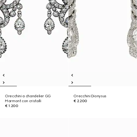
Orecchini a chandelier GG
Orecchini Dionysus
Marmont con cristalli
€ 2.200
€ 1.200