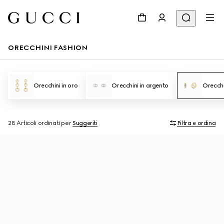
ORECCHINI FASHION
Orecchini in oro
Orecchini in argento
Orecchi
28 Articoli
ordinati per
Suggeriti
Filtra e ordina