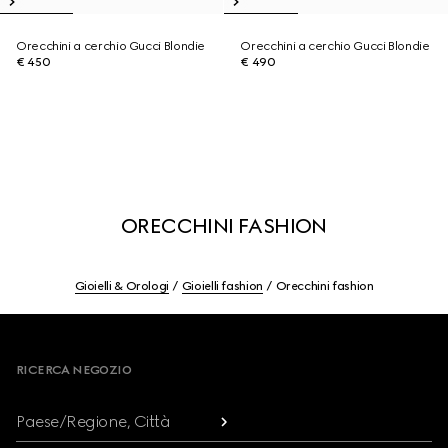
Orecchini a cerchio Gucci Blondie
Orecchini a cerchio Gucci Blondie
€ 450
€ 490
ORECCHINI FASHION
Gioielli & Orologi
Gioielli fashion
Orecchini fashion
Footer
RICERCA NEGOZIO
Paese/Regione, Città