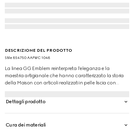
DESCRIZIONE DEL PRODOTTO
Stile ‎854750 AAFWC 1048
La linea GG Emblem reinterpreta l'eleganza e la
maestria artigianale che hanno caratterizzato la storia
della Maison con articoli realizzati in pelle liscia con
motivo GG in rilievo. La collezione include questo versatile
zaino, dotato di scomparto imbottito per laptop e di parte
Dettagli prodotto
posteriore in rete con imbottitura. Un dettaglio loop Web
arricchisce ulteriormente la silhouette.
Cura dei materiali