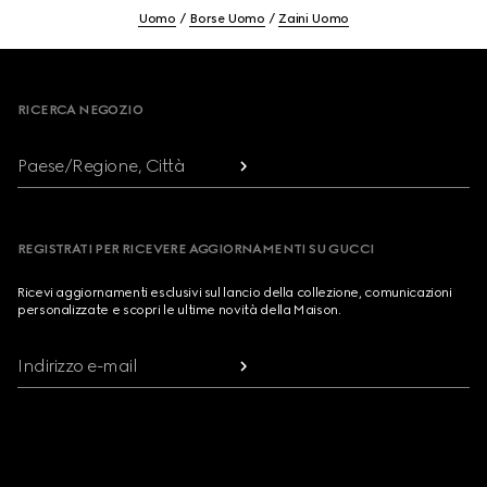
Uomo
Borse Uomo
Zaini Uomo
Footer
RICERCA NEGOZIO
Paese/Regione, Città
REGISTRATI PER RICEVERE AGGIORNAMENTI SU GUCCI
Ricevi aggiornamenti esclusivi sul lancio della collezione, comunicazioni
personalizzate e scopri le ultime novità della Maison.
Indirizzo e-mail