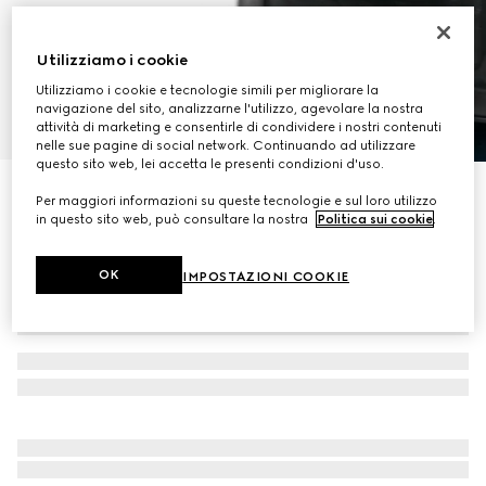
Utilizziamo i cookie
Utilizziamo i cookie e tecnologie simili per migliorare la
navigazione del sito, analizzarne l'utilizzo, agevolare la nostra
1
/
8
attività di marketing e consentirle di condividere i nostri contenuti
nelle sue pagine di social network. Continuando ad utilizzare
questo sito web, lei accetta le presenti condizioni d'uso.
Zaino GG Emblem misura media
Per maggiori informazioni su queste tecnologie e sul loro utilizzo
€ 2.700
in questo sito web, può consultare la nostra
Politica sui cookie
.
OK
IMPOSTAZIONI COOKIE