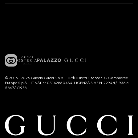
© 2016 - 2025 Guccio Gucci S.p.A. - Tutti i Diritti Riservati. G Commerce
Europe S.p.A. - IT VAT nr 05142860484. LICENZA SIAE N. 2294/I/1936 e
5647/I/1936