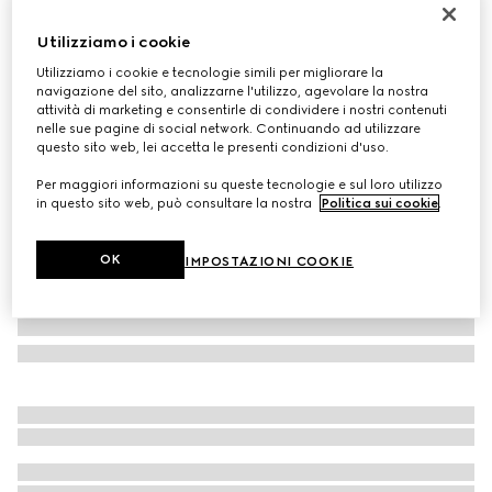
Costume da bagno in jersey stretch con stampa GG
Utilizziamo i cookie
€ 590
Utilizziamo i cookie e tecnologie simili per migliorare la
Variante
nero
navigazione del sito, analizzarne l'utilizzo, agevolare la nostra
attività di marketing e consentirle di condividere i nostri contenuti
nelle sue pagine di social network. Continuando ad utilizzare
questo sito web, lei accetta le presenti condizioni d'uso.
Per maggiori informazioni su queste tecnologie e sul loro utilizzo
in questo sito web, può consultare la nostra
Politica sui cookie
.
OK
IMPOSTAZIONI COOKIE