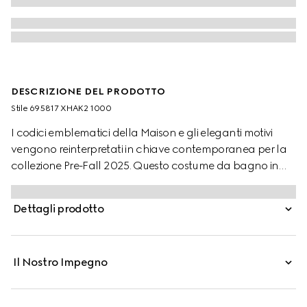
DESCRIZIONE DEL PRODOTTO
Stile ‎695817 XHAK2 1000
I codici emblematici della Maison e gli eleganti motivi
vengono reinterpretati in chiave contemporanea per la
collezione Pre-Fall 2025. Questo costume da bagno in
jersey stretch opaco è impreziosito da una sorprendente
silhouette asimmetrica e da una stampa GG all over.
Dettagli prodotto
Il Nostro Impegno