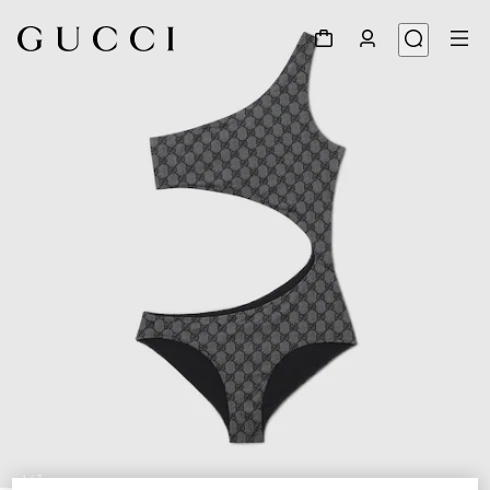
1
/
7