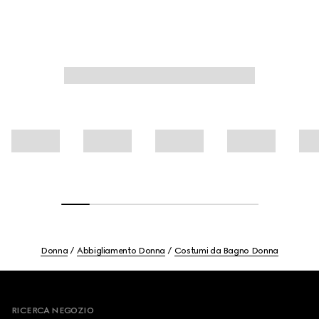
Donna
Abbigliamento Donna
Costumi da Bagno Donna
Footer
RICERCA NEGOZIO