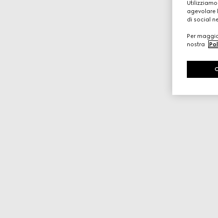
Utilizziamo
agevolare l
di social n
Per maggior
nostra
Pol