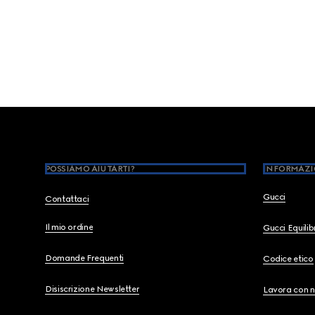
Footer
POSSIAMO AIUTARTI?
INFORMAZI
Gucci
Contattaci
Il mio ordine
Gucci Equili
Domande Frequenti
Codice etico
Disiscrizione Newsletter
Lavora con n