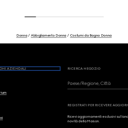
Donna
Abbigliamento Donna
Costumi da Bagno Donna
ONI AZIENDALI
RICERCA NEGOZIO
Paese/Regione, Città
brium
REGISTRATI PER RICEVERE AGGIO
Ricevi aggiornamenti esclusivi sul lan
oi
novità della Maison.