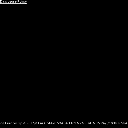
 Disclosure Policy
mmerce Europe S.p.A. - IT VAT nr 05142860484. LICENZA SIAE N. 2294/I/1936 e 564