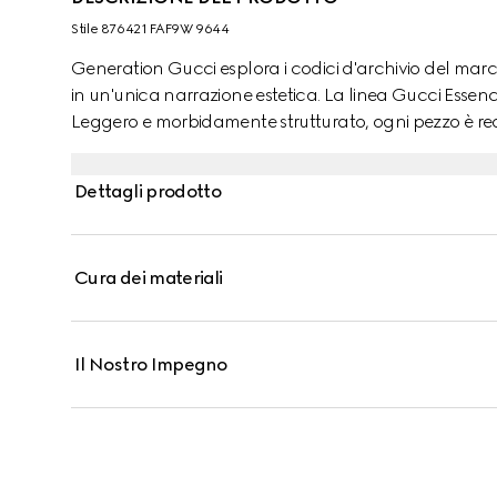
Stile ‎876421 FAF9W 9644
Generation Gucci esplora i codici d'archivio del mar
in un'unica narrazione estetica. La linea Gucci Essenc
Leggero e morbidamente strutturato, ogni pezzo è real
portacarte è rifinito con un interno in pelle tono su to
Dettagli prodotto
Cura dei materiali
Il Nostro Impegno