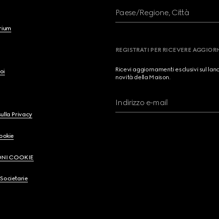
Paese/Regione, Città
brium
REGISTRATI PER RICEVERE AGGIO
Ricevi aggiornamenti esclusivi sul lan
oi
novità della Maison.
Indirizzo e-mail
ulla Privacy
Cookie
ONI COOKIE
Societarie