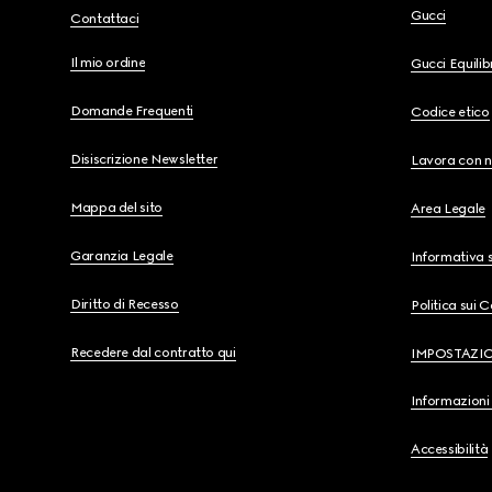
Gucci
Contattaci
Il mio ordine
Gucci Equili
Domande Frequenti
Codice etico
Disiscrizione Newsletter
Lavora con n
Mappa del sito
Area Legale
Garanzia Legale
Informativa s
Diritto di Recesso
Politica sui 
Recedere dal contratto qui
IMPOSTAZI
Informazioni 
Accessibilità