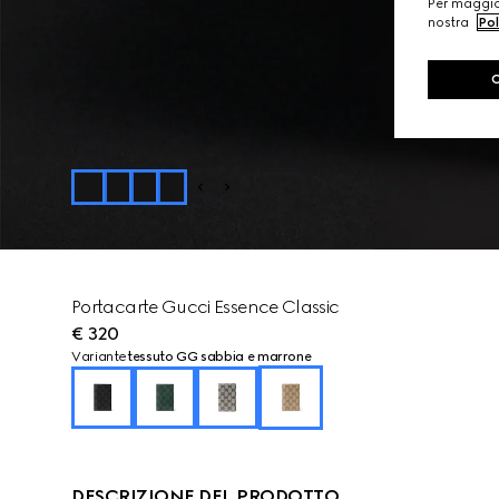
Per maggior
nostra
Pol
Portacarte Gucci Essence Classic
€ 320
Variante
tessuto GG sabbia e marrone
DESCRIZIONE DEL PRODOTTO