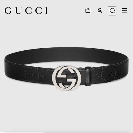
1
/
3