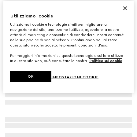
Personalizza con le iniziali
Cintura con fibbia Incrocio GG
Utilizziamo i cookie
€ 495
Utilizziamo i cookie e tecnologie simili per migliorare la
Variante
pelle gucci signature nera
navigazione del sito, analizzarne l'utilizzo, agevolare la nostra
attività di marketing e consentirle di condividere i nostri contenuti
nelle sue pagine di social network. Continuando ad utilizzare
questo sito web, lei accetta le presenti condizioni d'uso.
Per maggiori informazioni su queste tecnologie e sul loro utilizzo
in questo sito web, può consultare la nostra
Politica sui cookie
.
OK
IMPOSTAZIONI COOKIE