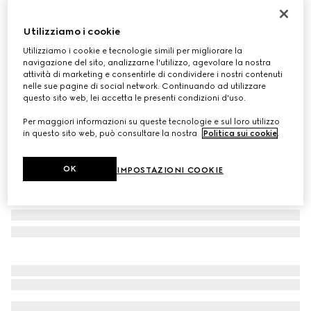
Personalizza con le iniziali
Cintura con fibbia Incrocio GG
Utilizziamo i cookie
€ 395
Utilizziamo i cookie e tecnologie simili per migliorare la
Variante
GG supreme
navigazione del sito, analizzarne l'utilizzo, agevolare la nostra
attività di marketing e consentirle di condividere i nostri contenuti
nelle sue pagine di social network. Continuando ad utilizzare
questo sito web, lei accetta le presenti condizioni d'uso.
Per maggiori informazioni su queste tecnologie e sul loro utilizzo
in questo sito web, può consultare la nostra
Politica sui cookie
.
OK
IMPOSTAZIONI COOKIE