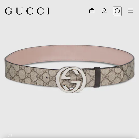
1
/
3