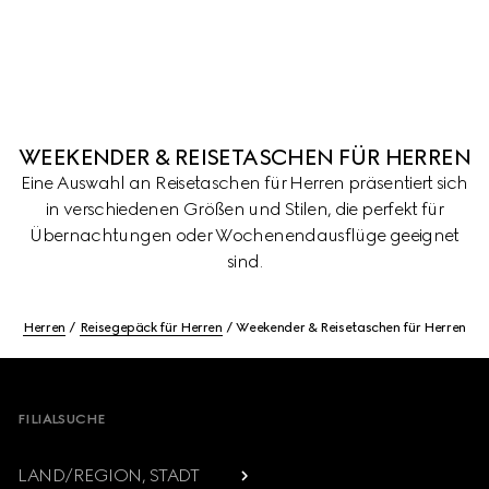
WEEKENDER & REISETASCHEN FÜR HERREN
Eine Auswahl an Reisetaschen für Herren präsentiert sich
in verschiedenen Größen und Stilen, die perfekt für
Übernachtungen oder Wochenendausflüge geeignet
sind.
Herren
Reisegepäck für Herren
Weekender & Reisetaschen für Herren
Footer
FILIALSUCHE
LAND/REGION, STADT