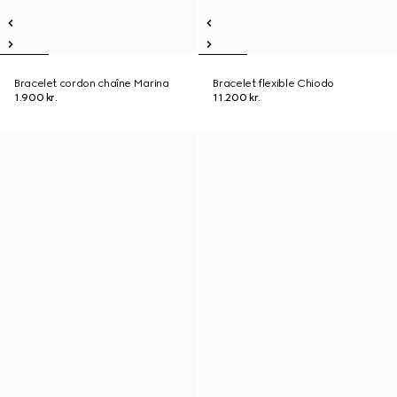
Bracelet cordon chaîne Marina
Bracelet flexible Chiodo
1.900 kr.
11.200 kr.