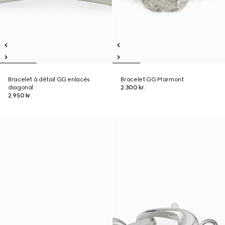
Bracelet à détail GG enlacés
Bracelet GG Marmont
diagonal
2.300 kr.
2.950 kr.