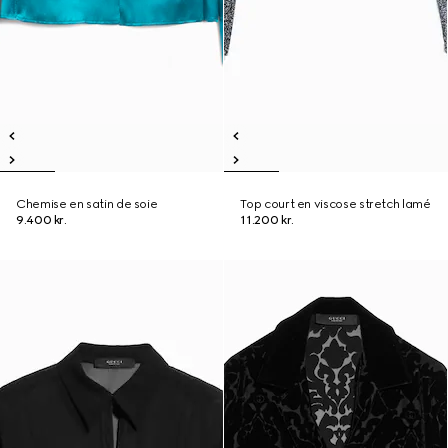
Chemise en satin de soie
Top court en viscose stretch lamé
9.400 kr.
11.200 kr.