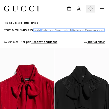
Femme
Prêt-à-Porter Femme
TOPS & CHEMISIERS
Maille
T-shirts et Sweat-shirts
Robes et Combinaisons
Pan
87 Articles
Trier par
Recommandations
Trier et filtrer