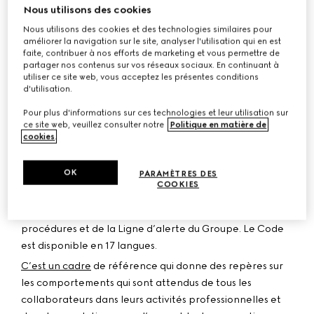
nos activités. Cette culture de l’intégrité repose sur le
Nous utilisons des cookies
respect des lois et réglementations, et sur l’adhésion
Nous utilisons des cookies et des technologies similaires pour
quotidienne de chaque collaboratrice et collaborateur
améliorer la navigation sur le site, analyser l'utilisation qui en est
faite, contribuer à nos efforts de marketing et vous permettre de
aux valeurs du Groupe. Kering maintient une politique
partager nos contenus sur vos réseaux sociaux. En continuant à
de « tolérance zéro » à l’égard de tout fait de
utiliser ce site web, vous acceptez les présentes conditions
d'utilisation.
corruption et de toutes violations de ses principes
d’intégrité.
Pour plus d'informations sur ces technologies et leur utilisation sur
ce site web, veuillez consulter notre
Politique en matière de
Depuis 2005, remplaçant la Charte éthique établie dès
cookies
.
1996, le Code d’éthique de Kering décrit les grands
principes qui encadrent et guident les actions du
OK
PARAMÈTRES DES
Groupe au quotidien. Notre dernière version du Code
COOKIES
d’éthique a été publiée en 2026 et elle inclut les
références mises à jour vers l’ensemble des politiques,
procédures et de la Ligne d’alerte du Groupe. Le Code
est disponible en 17 langues.
C’est un cadre
de référence qui donne des repères sur
les comportements qui sont attendus de tous les
collaborateurs dans leurs activités professionnelles et