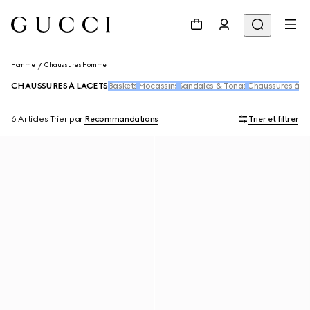
Homme
Chaussures Homme
CHAUSSURES À LACETS
Baskets
Mocassins
Sandales & Tongs
Chaussures à Pi
6 Articles
Trier par
Recommandations
Trier et filtrer