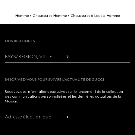
Homme
Chaussures Homme
Chaussures à Lacets Homme
Footer
NOS BOUTIQUES
PAYS/RÉGION, VILLE
INSCRIVEZ-VOUS POUR SUIVRE L’ACTUALITÉ DE GUCCI
Recevez des informations exclusives sur le lancement de la collection,
des communications personnalisées et les dernières actualités de la
Maison.
Adresse électronique