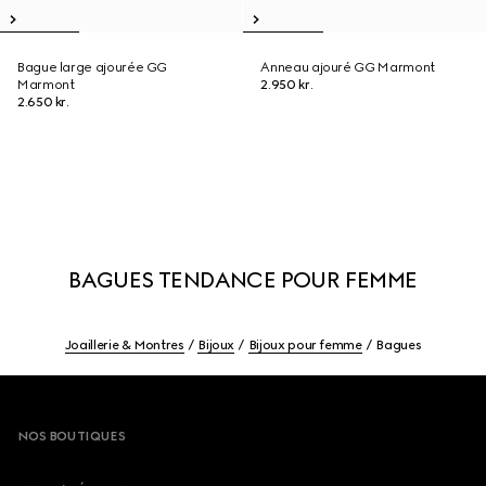
Bague large ajourée GG
Anneau ajouré GG Marmont
Marmont
2.950 kr.
2.650 kr.
BAGUES TENDANCE POUR FEMME
Joaillerie & Montres
Bijoux
Bijoux pour femme
Bagues
Footer
NOS BOUTIQUES