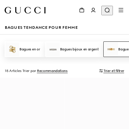
BAGUES TENDANCE POUR FEMME
Bagues en or
Bagues bijoux en argent
Bague
18 Articles
Trier par
Recommandations
Trier et filtrer