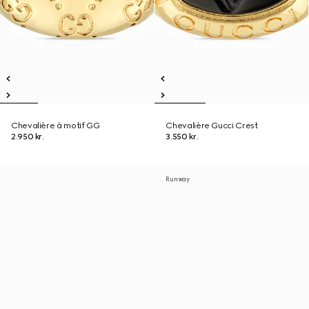
Chevalière à motif GG
Chevalière Gucci Crest
2.950 kr.
3.550 kr.
Runway