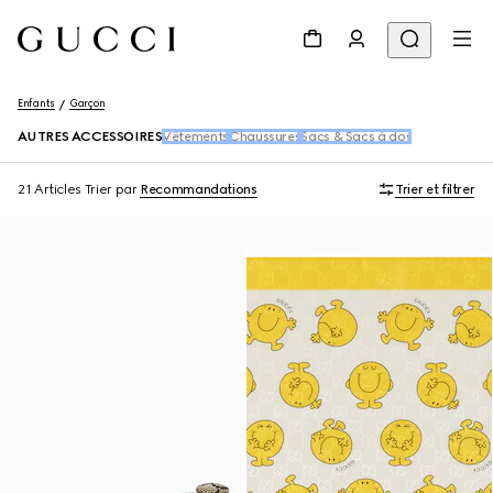
Enfants
Garçon
AUTRES ACCESSOIRES
Vêtements
Chaussures
Sacs & Sacs à dos
21 Articles
Trier par
Recommandations
Trier et filtrer