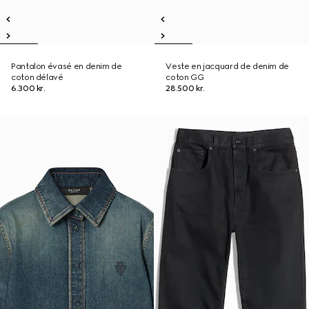
Pantalon évasé en denim de
Veste en jacquard de denim de
coton délavé
coton GG
6.300 kr.
28.500 kr.