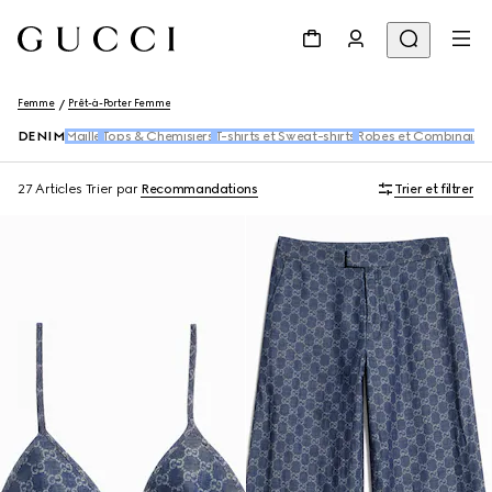
Femme
Prêt-à-Porter Femme
DENIM
Maille
Tops & Chemisiers
T-shirts et Sweat-shirts
Robes et Combinaiso
27 Articles
Trier par
Recommandations
Trier et filtrer