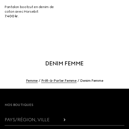
Pantalon bootcut en denim de
coton avec Horsebit
7.400 kr.
DENIM FEMME
Femme
Prêt-à-Porter Femme
Denim Femme
Footer
NOS BOUTIQUES
PAYS/RÉGION, VILLE