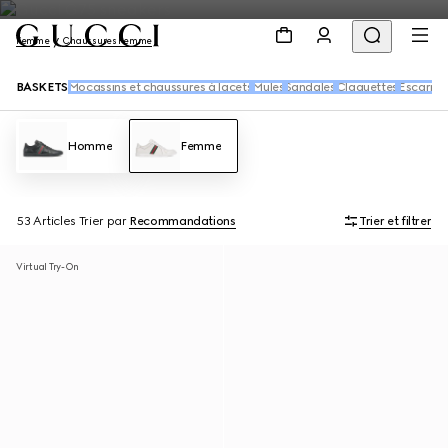
Femme
Chaussures Femme
BASKETS
Mocassins et chaussures à lacets
Mules
Sandales
Claquettes
Escarpin
Homme
Femme
53 Articles
Trier par
Recommandations
Trier et filtrer
Virtual Try-On