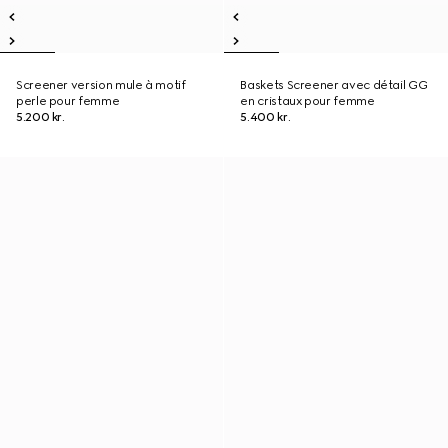
Screener version mule à motif
Baskets Screener avec détail GG
perle pour femme
en cristaux pour femme
5.200 kr.
5.400 kr.