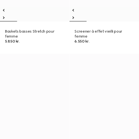
Baskets basses Stretch pour
Screener à effet vieilli pour
femme
femme
5.850 kr.
6.550 kr.