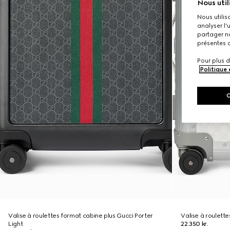
Nous util
Nous utilis
analyser l'
partager no
présentes c
Pour plus d
Politique
Valise à roulettes format cabine plus Gucci Porter
Valise à roulett
Light
22.350 kr.