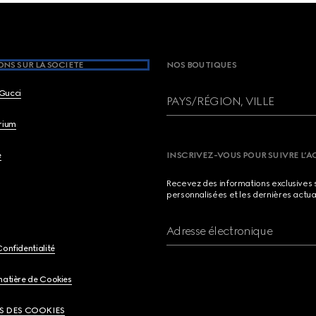
NS SUR LA SOCIETE
NOS BOUTIQUES
Gucci
PAYS/RÉGION, VILLE
brium
e
INSCRIVEZ-VOUS POUR SUIVRE L’A
Recevez des informations exclusives 
personnalisées et les dernières actua
Adresse électronique
Confidentialité
matière de Cookies
S DES COOKIES