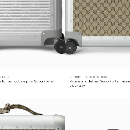
N LIGNE
RUPTURE DE STOCK EN LIGNE
es format cabine plus Gucci Porter
Valise à roulettes Gucci Porter moy
24.750 kr.