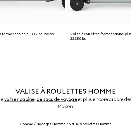
es format cabine plus Gucci Porter
Valise à roulettes format cabine plu
22.350 kr.
VALISE À ROULETTES HOMME
de
valises cabine
,
de sacs de voyage
et plus encore arbore de
Maison.
Homme
Bagages Homme
Valise à roulettes Homme