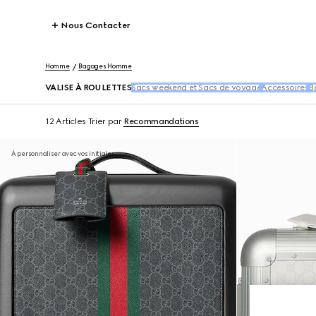
Nous Contacter
Homme
Bagages Homme
VALISE À ROULETTES
Sacs weekend et Sacs de voyage
Accessoires
B
12 Articles
Trier par
Recommandations
À personnaliser avec vos initiales