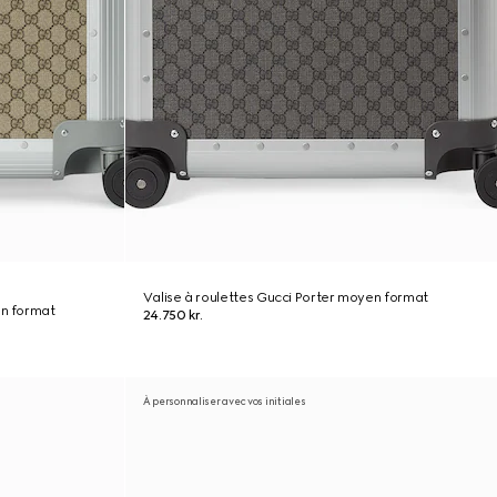
Valise à roulettes Gucci Porter moyen format
en format
24.750 kr.
À personnaliser avec vos initiales