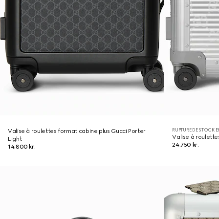
RUPTURE DE STOCK E
Valise à roulettes format cabine plus Gucci Porter
Valise à roulett
Light
24.750 kr.
14.800 kr.