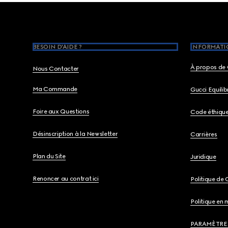
Footer
BESOIN D'AIDE ?
INFORMATIO
À propos de 
Nous Contacter
Ma Commande
Gucci Equili
Foire aux Questions
Code éthiqu
Désinscription à la Newsletter
Carrières
Plan du Site
Juridique
Renoncer au contrat ici
Politique de 
Politique en 
PARAMÈTRE