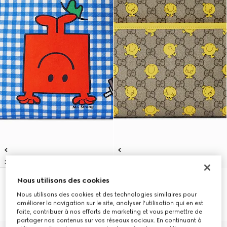
Nous utilisons des cookies
Sac à dos avec imprimé pour
Sac à dos pour enfant en tissu GG
enfant
à imprimé
Nous utilisons des cookies et des technologies similaires pour
8.250 kr.
8.250 kr.
améliorer la navigation sur le site, analyser l'utilisation qui en est
faite, contribuer à nos efforts de marketing et vous permettre de
partager nos contenus sur vos réseaux sociaux. En continuant à