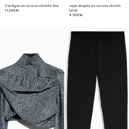
Cardigan en viscose côtelée fine
Jupe drapée en viscose stretch
11.200 kr.
lamé
9.700 kr.