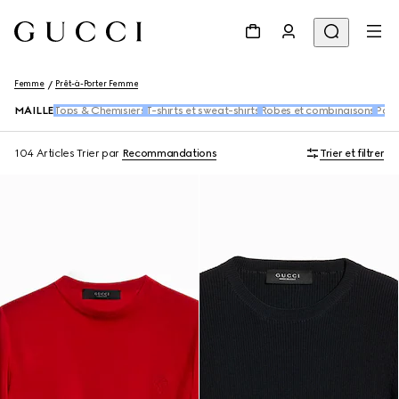
Femme
Prêt-à-Porter Femme
MAILLE
Tops & Chemisiers
T-shirts et sweat-shirts
Robes et combinaisons
Pant
104 Articles
Trier par
Recommandations
Trier et filtrer