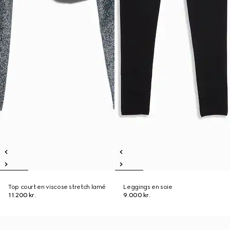
Top court en viscose stretch lamé
Leggings en soie
11.200 kr.
9.000 kr.