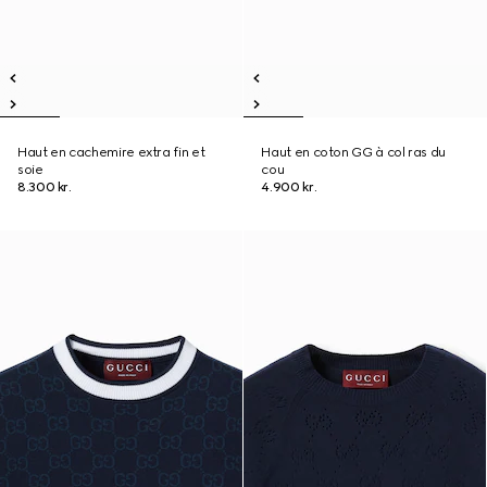
Haut en cachemire extra fin et
Haut en coton GG à col ras du
soie
cou
8.300 kr.
4.900 kr.