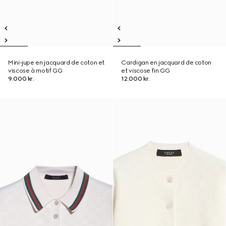
Mini-jupe en jacquard de coton et
Cardigan en jacquard de coton
viscose à motif GG
et viscose fin GG
9.000 kr.
12.000 kr.