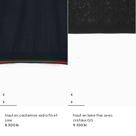
Haut en cachemire extra fin et
Haut en laine fine avec
soie
cristaux GG
8.300 kr.
9.100 kr.