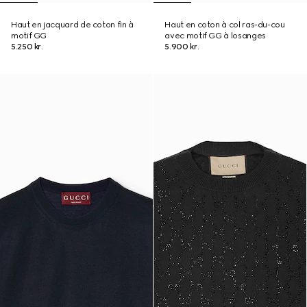
Haut en jacquard de coton fin à
Haut en coton à col ras-du-cou
motif GG
avec motif GG à losanges
5.250 kr.
5.900 kr.