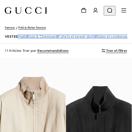
Femme
Prêt-à-Porter Femme
VESTES
Maille
Tops & Chemisiers
T-shirts et sweat-shirts
Robes et combinaison
11 Articles
Trier par
Recommandations
Trier et filtrer