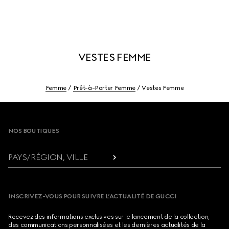
VESTES FEMME
Femme
Prêt-à-Porter Femme
Vestes Femme
Footer
NOS BOUTIQUES
PAYS/RÉGION, VILLE
INSCRIVEZ-VOUS POUR SUIVRE L’ACTUALITÉ DE GUCCI
Recevez des informations exclusives sur le lancement de la collection,
des communications personnalisées et les dernières actualités de la