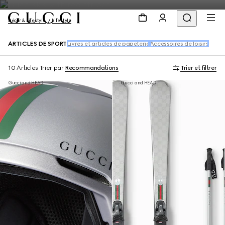
Décor & Lifestyle
Lifestyle
ARTICLES DE SPORT
Livres et articles de papeterie
Accessoires de loisirs
10 Articles
Trier par
Recommandations
Trier et filtrer
Gucci and HEAD
Gucci and HEAD