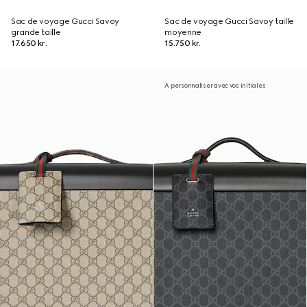
Sac de voyage Gucci Savoy
Sac de voyage Gucci Savoy taille
grande taille
moyenne
17.650 kr.
15.750 kr.
À personnaliser avec vos initiales