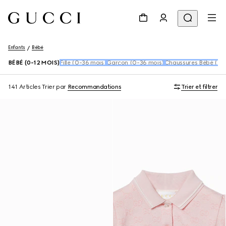
Enfants
Bébé
BÉBÉ (0-12 MOIS)
Fille (0-36 mois)
Garçon (0-36 mois)
Chaussures Bébé (16
141 Articles
Trier par
Recommandations
Trier et filtrer