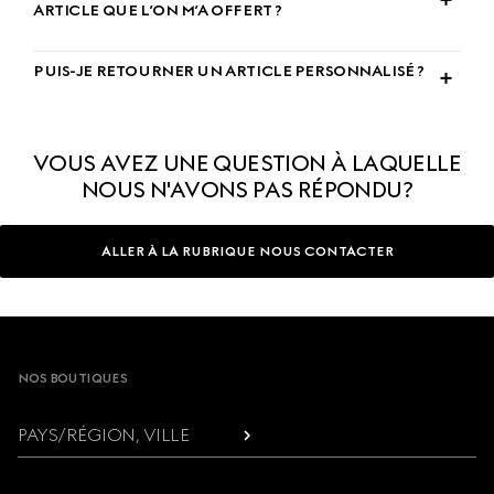
ARTICLE QUE L’ON M’A OFFERT ?
PUIS-JE RETOURNER UN ARTICLE PERSONNALISÉ ?
VOUS AVEZ UNE QUESTION À LAQUELLE
NOUS N'AVONS PAS RÉPONDU?
ALLER À LA RUBRIQUE NOUS CONTACTER
Footer
NOS BOUTIQUES
PAYS/RÉGION, VILLE