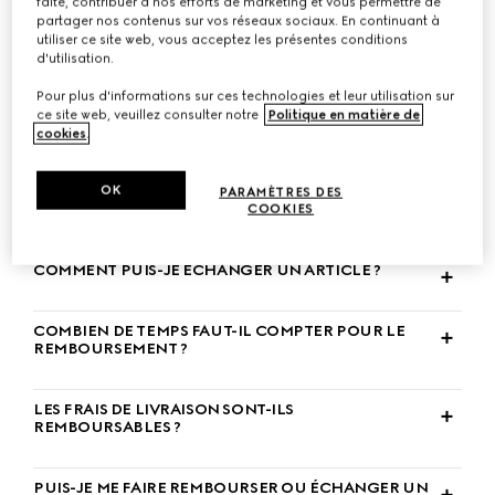
faite, contribuer à nos efforts de marketing et vous permettre de
partager nos contenus sur vos réseaux sociaux. En continuant à
utiliser ce site web, vous acceptez les présentes conditions
COMMENT RETOURNER UN PRODUIT ?
d'utilisation.
Pour plus d'informations sur ces technologies et leur utilisation sur
SOUS COMBIEN DE JOURS PUIS-JE RETOURNER UN
ce site web, veuillez consulter notre
Politique en matière de
ARTICLE ?
cookies
.
OK
EN QUOI CONSISTE VOTRE POLITIQUE DE RETOUR
PARAMÈTRES DES
ET D’ÉCHANGE ?
COOKIES
COMMENT PUIS-JE ÉCHANGER UN ARTICLE ?
COMBIEN DE TEMPS FAUT-IL COMPTER POUR LE
REMBOURSEMENT ?
LES FRAIS DE LIVRAISON SONT-ILS
REMBOURSABLES ?
PUIS-JE ME FAIRE REMBOURSER OU ÉCHANGER UN