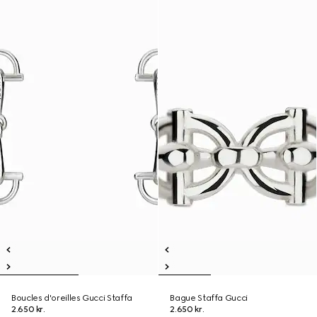
Boucles d'oreilles Gucci Staffa
Bague Staffa Gucci
2.650 kr.
2.650 kr.