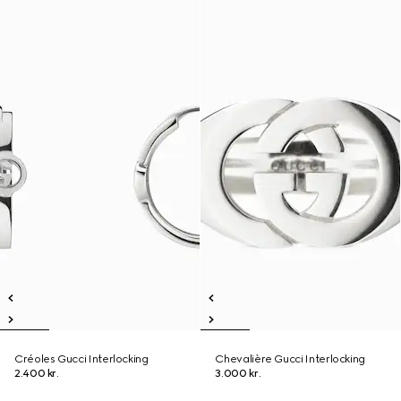
Créoles Gucci Interlocking
Chevalière Gucci Interlocking
2.400 kr.
3.000 kr.