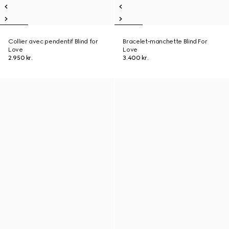
Collier avec pendentif Blind for
Bracelet-manchette Blind For
Love
Love
2.950 kr.
3.400 kr.